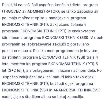
Dijaki, ki na naši šoli uspešno končajo triletni program
(TRGOVEC ali ADMINISTRATOR), se lahko zaposlijo ali
pa imajo možnost vpisa v nadaljevalni program
EKONOMSKI TEHNIK (PTI). Zaključeno šolanje v
programu EKONOMSKI TEHNIK (PTI) je enakovredno
štiriletnemu programu EKONOMSKI TEHNIK (SSI). V obeh
programih se izobraževanje zaključi z opravljeno
poklicno maturo. Razlika med programoma je le v tem,
da štiriletni program EKONOMSKI TEHNIK (SSI) traja 4
leta, medtem ko program EKONOMSKI TEHNIK (PTI) 5
let (3+2 leti), a s prilagojenim in lažjim načinom dela. Po
uspešno zaključeni poklicni maturi lahko tako dijaki
EKONOMSKI TEHNIK (PTI), kot tudi dijaki programa
EKONOMSKI TEHNIK (SSI) in ARANŽERSKI TEHNIK (SSI)
nadaljujejo s študijem ali pa se takoj zaposlijo.