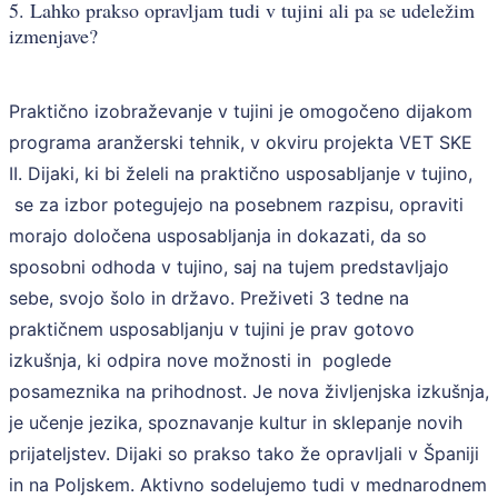
5. Lahko prakso opravljam tudi v tujini ali pa se udeležim
izmenjave?
Praktično izobraževanje v tujini je omogočeno dijakom
programa aranžerski tehnik, v okviru projekta VET SKE
II. Dijaki, ki bi želeli na praktično usposabljanje v tujino,
se za izbor potegujejo na posebnem razpisu, opraviti
morajo določena usposabljanja in dokazati, da so
sposobni odhoda v tujino, saj na tujem predstavljajo
sebe, svojo šolo in državo. Preživeti 3 tedne na
praktičnem usposabljanju v tujini je prav gotovo
izkušnja, ki odpira nove možnosti in poglede
posameznika na prihodnost. Je nova življenjska izkušnja,
je učenje jezika, spoznavanje kultur in sklepanje novih
prijateljstev. Dijaki so prakso tako že opravljali v Španiji
in na Poljskem. Aktivno sodelujemo tudi v mednarodnem