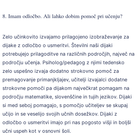
8. Imam odločbo. Ali lahko dobim pomoč pri učenju?
Zelo učinkovito izvajamo prilagojeno izobraževanje za
dijake z odločbo o usmeritvi. Številni naši dijaki
potrebujejo prilagoditve na različnih področjih, največ na
področju učenja. Psiholog/pedagog z njimi tedensko
zelo uspešno izvaja dodatno strokovno pomoč za
premagovanje primanjkljajev, učitelji izvajalci dodatne
strokovne pomoči pa dijakom največkrat pomagam na
področju matematike, slovenščine in tujih jezikov. Dijaki
si med seboj pomagajo, s pomočjo učiteljev se skupaj
učijo in se veselijo svojih učnih dosežkov. Dijaki z
odločbo o usmeritvi imajo pri nas pogosto višji in boljši
učni uspeh kot v osnovni šoli.