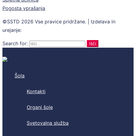
Pogosta vprašanja
©SSTD 2026 Vse pravice pridržane. | Izdelava in
urejanje:
Retina
Search for:
Išči
Šola
Kontakti
Organi šole
Svetovalna služba