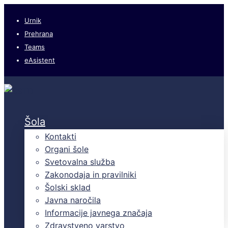
Urnik
Prehrana
Teams
eAsistent
Šola
Kontakti
Organi šole
Svetovalna služba
Zakonodaja in pravilniki
Šolski sklad
Javna naročila
Informacije javnega značaja
Zdravstveno varstvo