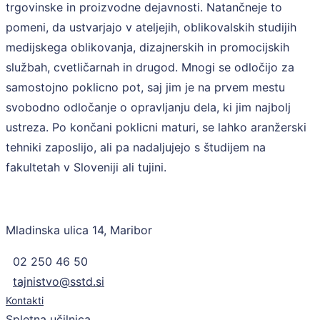
trgovinske in proizvodne dejavnosti. Natančneje to
pomeni, da ustvarjajo v ateljejih, oblikovalskih studijih
medijskega oblikovanja, dizajnerskih in promocijskih
službah, cvetličarnah in drugod. Mnogi se odločijo za
samostojno poklicno pot, saj jim je na prvem mestu
svobodno odločanje o opravljanju dela, ki jim najbolj
ustreza. Po končani poklicni maturi, se lahko aranžerski
tehniki zaposlijo, ali pa nadaljujejo s študijem na
fakultetah v Sloveniji ali tujini.
Mladinska ulica 14, Maribor
02 250 46 50
tajnistvo@sstd.si
Kontakti
Spletna učilnica