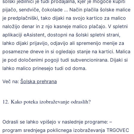
šolski jedilnici je tudi prodajalna, kjer je mogoče kupiti
pijačo, sendviče, čokolade … Način plačila šolske malice
je predplačniški, tako dijaki na svojo kartico za malico
naložijo denar in z njo kasneje malico plačajo. V spletni
aplikaciji eAsistent, dostopni na šolski spletni strani,
lahko dijaki prijavijo, odjavijo ali spremenijo menije za
posamezne dneve in si ogledajo stanje na kartici. Malica
je pod določenimi pogoji tudi subvencionirana. Dijaki si
lahko malico prinesejo tudi od doma.
Več na:
Šolska prehrana
12. Kako poteka izobraževanje odraslih?
Odrasli se lahko vpišejo v naslednje programe: –
program srednjega poklicnega izobraževanja TRGOVEC