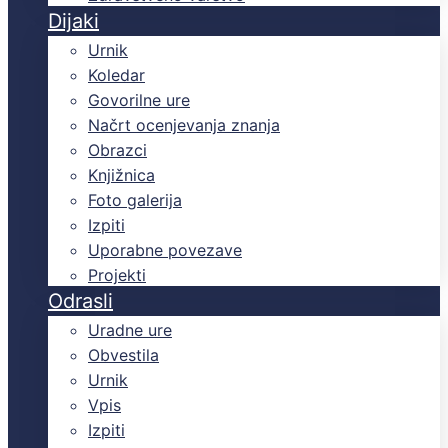
Dijaki
Urnik
Koledar
Govorilne ure
Načrt ocenjevanja znanja
Obrazci
Knjižnica
Foto galerija
Izpiti
Uporabne povezave
Projekti
Odrasli
Uradne ure
Obvestila
Urnik
Vpis
Izpiti