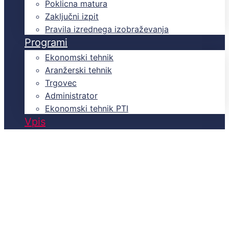
Poklicna matura
Zaključni izpit
Pravila izrednega izobraževanja
Programi
Ekonomski tehnik
Aranžerski tehnik
Trgovec
Administrator
Ekonomski tehnik PTI
Vpis
Domov
Pogosta vprašanja
Pogosta vprašanja