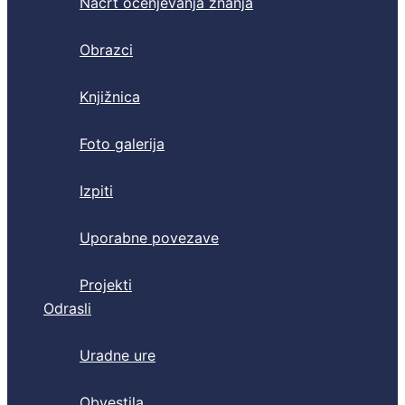
Načrt ocenjevanja znanja
Obrazci
Knjižnica
Foto galerija
Izpiti
Uporabne povezave
Projekti
Odrasli
Uradne ure
Obvestila