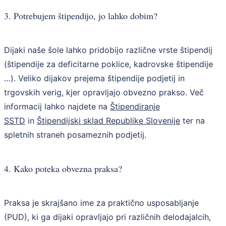
3. Potrebujem štipendijo, jo lahko dobim?
Dijaki naše šole lahko pridobijo različne vrste štipendij
(štipendije za deficitarne poklice, kadrovske štipendije
…). Veliko dijakov prejema štipendije podjetij in
trgovskih verig, kjer opravljajo obvezno prakso. Več
informacij lahko najdete na
Štipendiranje
SSTD
in
Štipendijski sklad Republike Slovenije
ter na
spletnih straneh posameznih podjetij.
4. Kako poteka obvezna praksa?
Praksa je skrajšano ime za praktično usposabljanje
(PUD), ki ga dijaki opravljajo pri različnih delodajalcih,