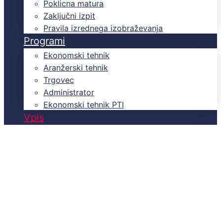
Poklicna matura
Zaključni izpit
Pravila izrednega izobraževanja
Programi
Ekonomski tehnik
Aranžerski tehnik
Trgovec
Administrator
Ekonomski tehnik PTI
Vpis
Domov
Uporabne povezave
Uporabne povezave