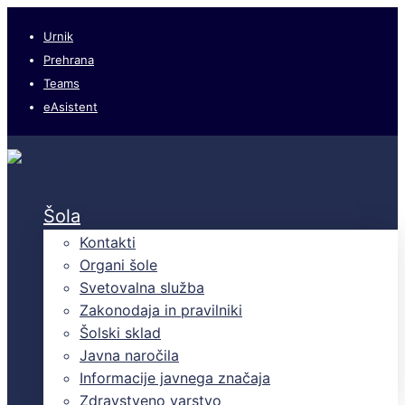
Urnik
Prehrana
Teams
eAsistent
Šola
Kontakti
Organi šole
Svetovalna služba
Zakonodaja in pravilniki
Šolski sklad
Javna naročila
Informacije javnega značaja
Zdravstveno varstvo