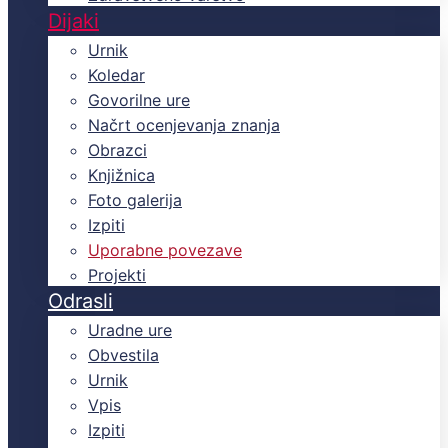
Dijaki
Urnik
Koledar
Govorilne ure
Načrt ocenjevanja znanja
Obrazci
Knjižnica
Foto galerija
Izpiti
Uporabne povezave
Projekti
Odrasli
Uradne ure
Obvestila
Urnik
Vpis
Izpiti