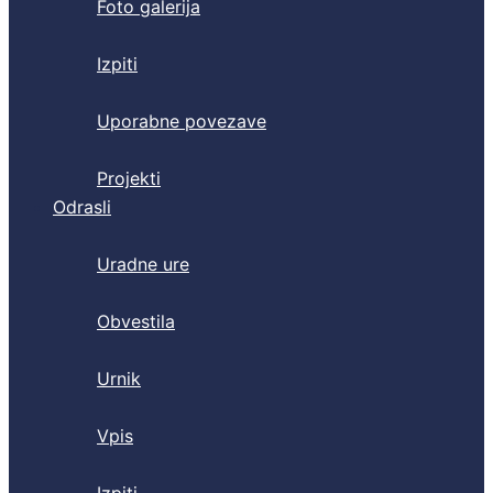
Foto galerija
Izpiti
Uporabne povezave
Projekti
Odrasli
Uradne ure
Obvestila
Urnik
Vpis