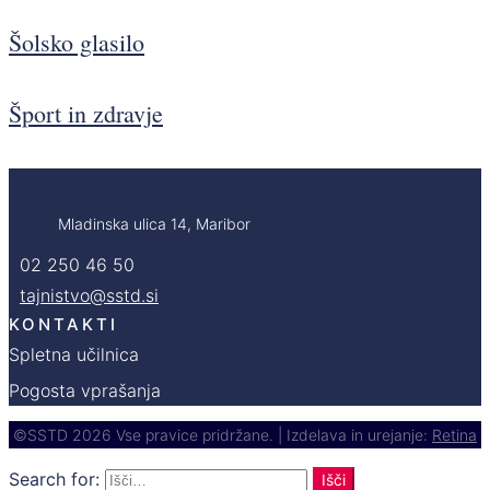
Šolsko glasilo
Šport in zdravje
Mladinska ulica 14, Maribor
02 250 46 50
tajnistvo@sstd.si
KONTAKTI
Spletna učilnica
Pogosta vprašanja
©SSTD 2026 Vse pravice pridržane. | Izdelava in urejanje:
Retina
Search for:
Išči