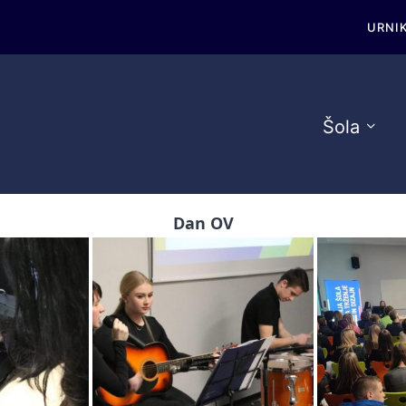
URNI
Šola
Dan OV