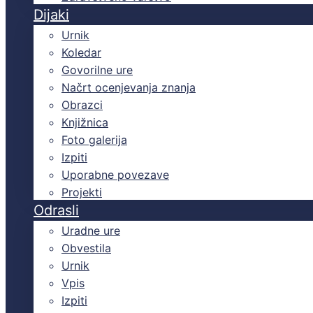
Dijaki
Urnik
Koledar
Govorilne ure
Načrt ocenjevanja znanja
Obrazci
Knjižnica
Foto galerija
Izpiti
Uporabne povezave
Projekti
Odrasli
Uradne ure
Obvestila
Urnik
Vpis
Izpiti