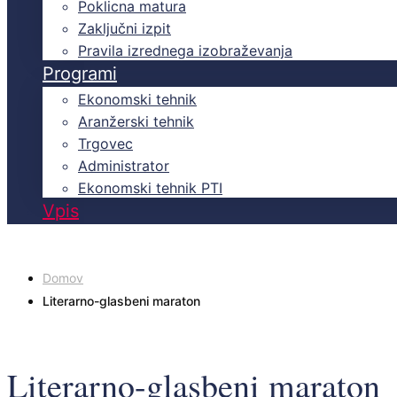
Poklicna matura
Zaključni izpit
Pravila izrednega izobraževanja
Programi
Ekonomski tehnik
Aranžerski tehnik
Trgovec
Administrator
Ekonomski tehnik PTI
Vpis
Domov
Literarno-glasbeni maraton
Literarno-glasbeni maraton