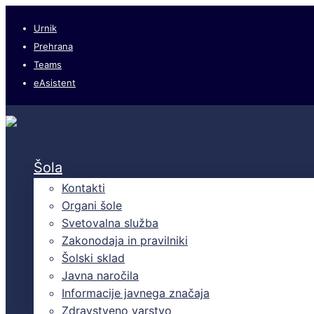
Urnik
Prehrana
Teams
eAsistent
Šola
Kontakti
Organi šole
Svetovalna služba
Zakonodaja in pravilniki
Šolski sklad
Javna naročila
Informacije javnega značaja
Zdravstveno varstvo