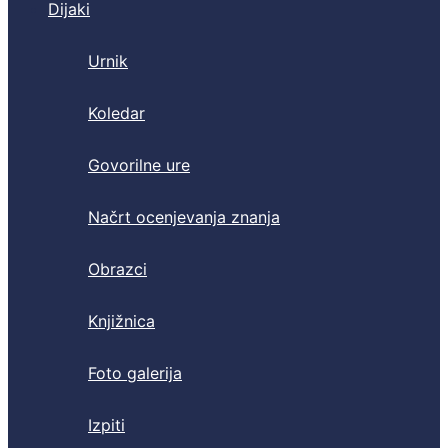
Dijaki
Urnik
Koledar
Govorilne ure
Načrt ocenjevanja znanja
Obrazci
Knjižnica
Foto galerija
Izpiti