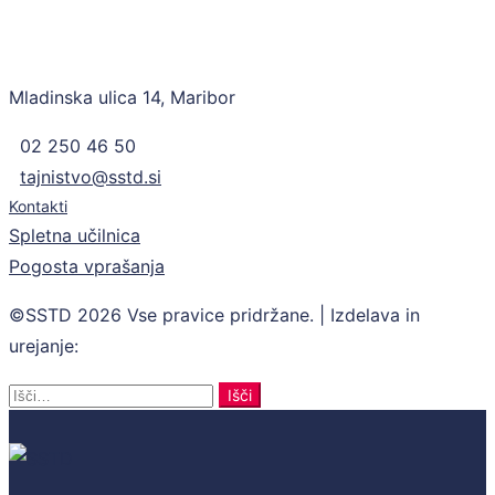
Mladinska ulica 14, Maribor
02 250 46 50
tajnistvo@sstd.si
Kontakti
Spletna učilnica
Pogosta vprašanja
©SSTD 2026 Vse pravice pridržane. | Izdelava in
urejanje:
Retina
Search
Išči
for: