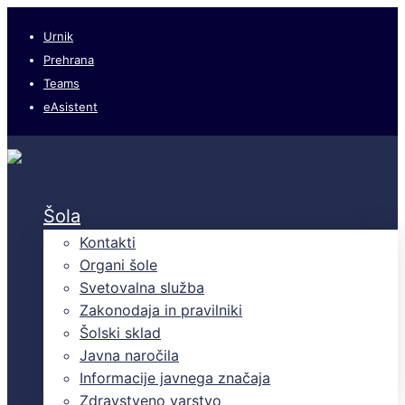
Urnik
Prehrana
Teams
eAsistent
Šola
Kontakti
Organi šole
Svetovalna služba
Zakonodaja in pravilniki
Šolski sklad
Javna naročila
Informacije javnega značaja
Zdravstveno varstvo