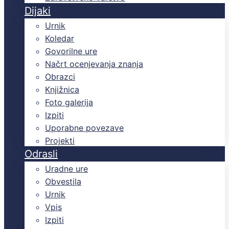
Dijaki
Urnik
Koledar
Govorilne ure
Načrt ocenjevanja znanja
Obrazci
Knjižnica
Foto galerija
Izpiti
Uporabne povezave
Projekti
Odrasli
Uradne ure
Obvestila
Urnik
Vpis
Izpiti