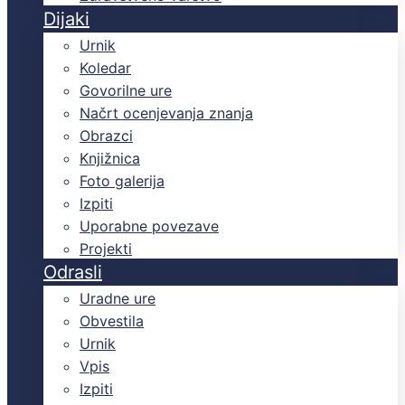
Dijaki
Urnik
Koledar
Govorilne ure
Načrt ocenjevanja znanja
Obrazci
Knjižnica
Foto galerija
Izpiti
Uporabne povezave
Projekti
Odrasli
Uradne ure
Obvestila
Urnik
Vpis
Izpiti