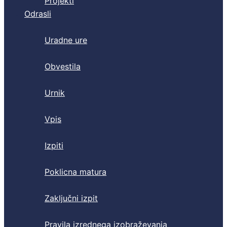
Projekti
Odrasli
Uradne ure
Obvestila
Urnik
Vpis
Izpiti
Poklicna matura
Zaključni izpit
Pravila izrednega izobraževanja