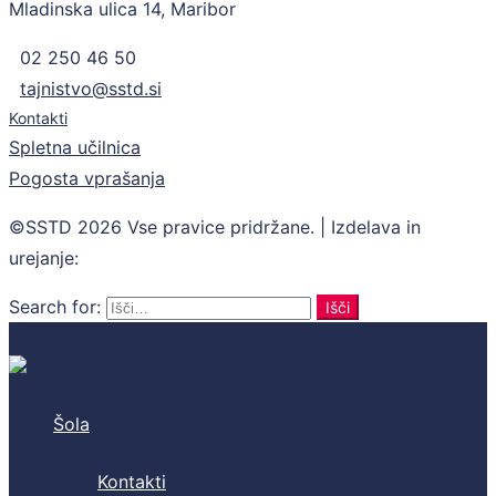
Mladinska ulica 14, Maribor
02 250 46 50
tajnistvo@sstd.si
Kontakti
Spletna učilnica
Pogosta vprašanja
©SSTD 2026 Vse pravice pridržane. | Izdelava in
urejanje:
Retina
Search for:
Išči
Šola
Kontakti