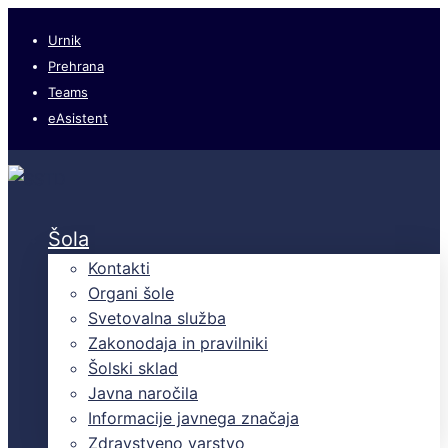
Urnik
Prehrana
Teams
eAsistent
Šola
Kontakti
Organi šole
Svetovalna služba
Zakonodaja in pravilniki
Šolski sklad
Javna naročila
Informacije javnega značaja
Zdravstveno varstvo