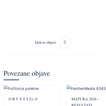
Deli to objavo
Povezane objave
O B V E S T I L O
MATURA 2026 –
REZULTATI