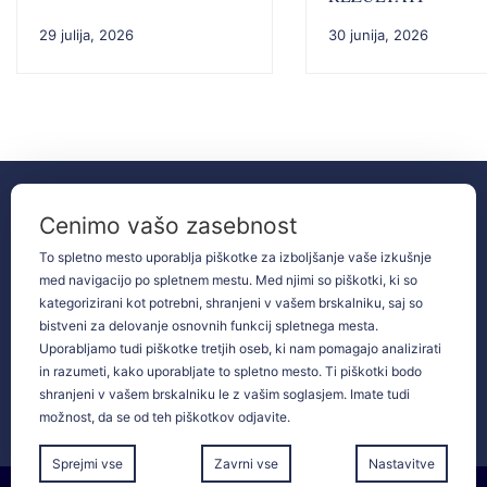
29 julija, 2026
30 junija, 2026
02 250 46 50
Cenimo vašo zasebnost
Mladinska
tajnistvo@sstd.si
To spletno mesto uporablja piškotke za izboljšanje vaše izkušnje
ulica
med navigacijo po spletnem mestu. Med njimi so piškotki, ki so
14,
KONTAKTI
Maribor
kategorizirani kot potrebni, shranjeni v vašem brskalniku, saj so
bistveni za delovanje osnovnih funkcij spletnega mesta.
Uporabljamo tudi piškotke tretjih oseb, ki nam pomagajo analizirati
Spletna učilnica
in razumeti, kako uporabljate to spletno mesto. Ti piškotki bodo
shranjeni v vašem brskalniku le z vašim soglasjem. Imate tudi
Pogosta vprašanja
možnost, da se od teh piškotkov odjavite.
Sprejmi vse
Zavrni vse
Nastavitve