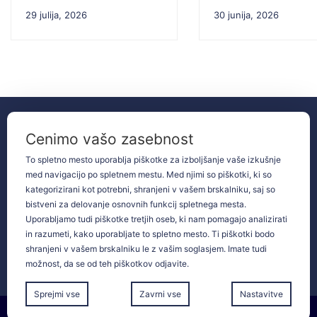
29 julija, 2026
30 junija, 2026
02 250 46 50
Cenimo vašo zasebnost
Mladinska
tajnistvo@sstd.si
To spletno mesto uporablja piškotke za izboljšanje vaše izkušnje
ulica
med navigacijo po spletnem mestu. Med njimi so piškotki, ki so
14,
KONTAKTI
Maribor
kategorizirani kot potrebni, shranjeni v vašem brskalniku, saj so
bistveni za delovanje osnovnih funkcij spletnega mesta.
Uporabljamo tudi piškotke tretjih oseb, ki nam pomagajo analizirati
Spletna učilnica
in razumeti, kako uporabljate to spletno mesto. Ti piškotki bodo
shranjeni v vašem brskalniku le z vašim soglasjem. Imate tudi
Pogosta vprašanja
možnost, da se od teh piškotkov odjavite.
Sprejmi vse
Zavrni vse
Nastavitve
©SSTD 2026 Vse pravice pridržane. | Izdelava in urejanje:
Retina