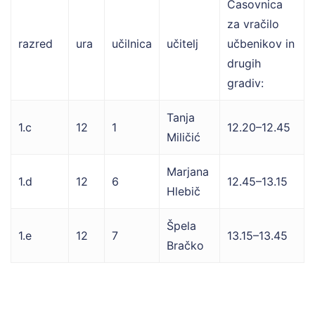
Časovnica
za vračilo
razred
ura
učilnica
učitelj
učbenikov in
drugih
gradiv:
Tanja
1.c
12
1
12.20–12.45
Miličić
Marjana
1.d
12
6
12.45–13.15
Hlebič
Špela
1.e
12
7
13.15–13.45
Bračko