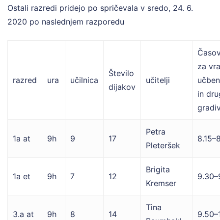
Ostali razredi pridejo po spričevala v sredo, 24. 6.
2020 po naslednjem razporedu
Časov
za vra
Število
razred
ura
učilnica
učitelji
učben
dijakov
in dru
gradiv
Petra
1a at
9h
9
17
8.15–
Pleteršek
Brigita
1a et
9h
7
12
9.30–
Kremser
Tina
3.a at
9h
8
14
9.50–