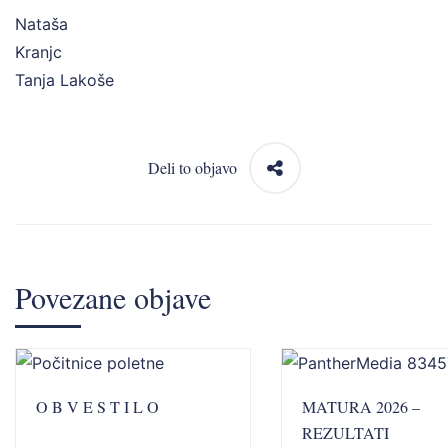
Nataša
Kran
Tanja Lakoše
Deli to objavo
Povezane objave
O B V E S T I L O
MATURA 2026 –
REZULTATI