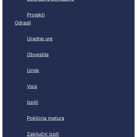
Projekti
Odrasli
Uradne ure
Obvestila
Urnik
Vpis
Izpiti
Poklicna matura
Zaključni izpit