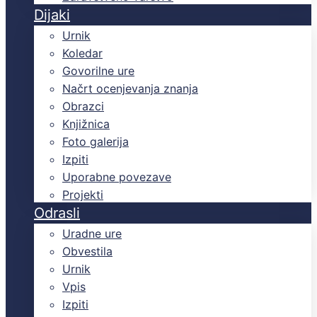
Dijaki
Urnik
Koledar
Govorilne ure
Načrt ocenjevanja znanja
Obrazci
Knjižnica
Foto galerija
Izpiti
Uporabne povezave
Projekti
Odrasli
Uradne ure
Obvestila
Urnik
Vpis
Izpiti