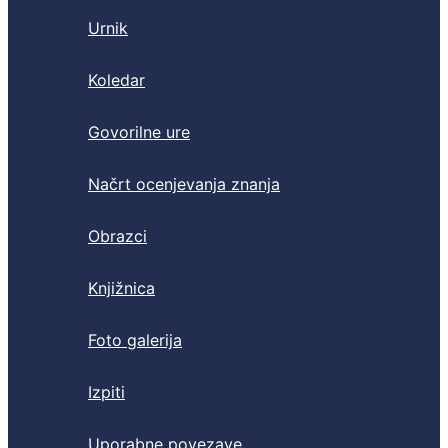
Urnik
Koledar
Govorilne ure
Načrt ocenjevanja znanja
Obrazci
Knjižnica
Foto galerija
Izpiti
Uporabne povezave