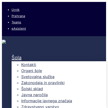
Urnik
Prehrana
Teams
eAsistent
Šola
Kontakti
Organi šole
Svetovalna služba
Zakonodaja in pravilniki
Šolski sklad
Javna naročila
Informacije javnega značaja
Zdravstveno varstvo