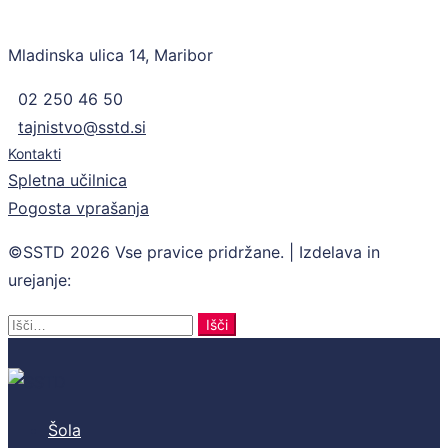
Mladinska ulica 14, Maribor
02 250 46 50
tajnistvo@sstd.si
Kontakti
Spletna učilnica
Pogosta vprašanja
©SSTD 2026 Vse pravice pridržane. | Izdelava in
urejanje:
Retina
Search
Išči
for:
Šola