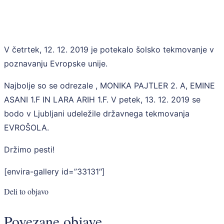
Šolsko
V četrtek, 12. 12. 2019 je potekalo šolsko tekmovanje v
poznavanju Evropske unije.
tekmovanje
Najbolje so se odrezale , MONIKA PAJTLER 2. A, EMINE
v
ASANI 1.F IN LARA ARIH 1.F. V petek, 13. 12. 2019 se
poznavanju
bodo v Ljubljani udeležile državnega tekmovanja
EVROŠOLA.
EU
Držimo pesti!
[envira-gallery id=”33131″]
Deli to objavo
Povezane objave